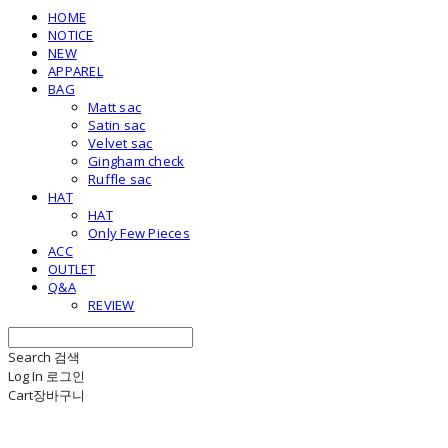
HOME
NOTICE
NEW
APPAREL
BAG
Matt sac
Satin sac
Velvet sac
Gingham check
Ruffle sac
HAT
HAT
Only Few Pieces
ACC
OUTLET
Q&A
REVIEW
Search
검색
Log In
로그인
Cart
장바구니