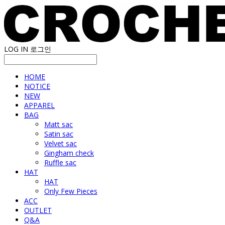
LOG IN
로그인
HOME
NOTICE
NEW
APPAREL
BAG
Matt sac
Satin sac
Velvet sac
Gingham check
Ruffle sac
HAT
HAT
Only Few Pieces
ACC
OUTLET
Q&A