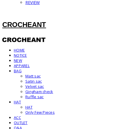
REVIEW
CROCHEANT
HOME
NOTICE
NEW
APPAREL
BAG
Matt sac
Satin sac
Velvet sac
Gingham check
Ruffle sac
HAT
HAT
Only Few Pieces
ACC
OUTLET
Q&A