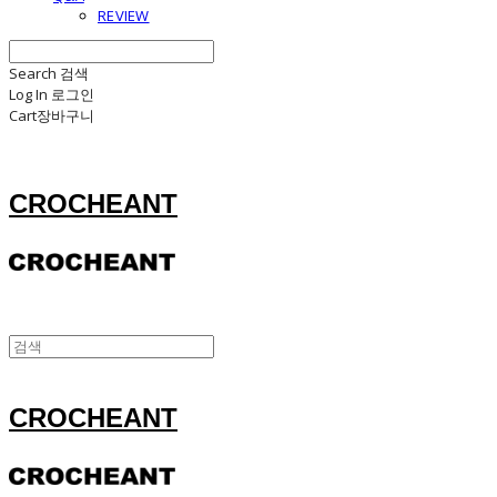
REVIEW
Search
검색
Log In
로그인
Cart
장바구니
CROCHEANT
CROCHEANT