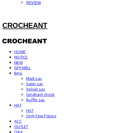
REVIEW
CROCHEANT
HOME
NOTICE
NEW
APPAREL
BAG
Matt sac
Satin sac
Velvet sac
Gingham check
Ruffle sac
HAT
HAT
Only Few Pieces
ACC
OUTLET
Q&A