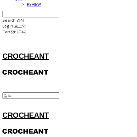
REVIEW
Search
검색
Log In
로그인
Cart
장바구니
CROCHEANT
CROCHEANT