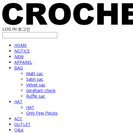
LOG IN
로그인
HOME
NOTICE
NEW
APPAREL
BAG
Matt sac
Satin sac
Velvet sac
Gingham check
Ruffle sac
HAT
HAT
Only Few Pieces
ACC
OUTLET
Q&A