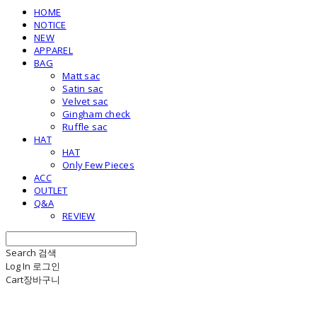
HOME
NOTICE
NEW
APPAREL
BAG
Matt sac
Satin sac
Velvet sac
Gingham check
Ruffle sac
HAT
HAT
Only Few Pieces
ACC
OUTLET
Q&A
REVIEW
Search
검색
Log In
로그인
Cart
장바구니