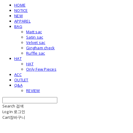
HOME
NOTICE
NEW
APPAREL
BAG
Matt sac
Satin sac
Velvet sac
Gingham check
Ruffle sac
HAT
HAT
Only Few Pieces
ACC
OUTLET
Q&A
REVIEW
Search
검색
Log In
로그인
Cart
장바구니