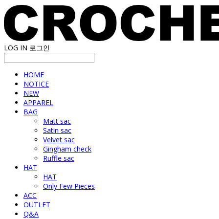
LOG IN
로그인
HOME
NOTICE
NEW
APPAREL
BAG
Matt sac
Satin sac
Velvet sac
Gingham check
Ruffle sac
HAT
HAT
Only Few Pieces
ACC
OUTLET
Q&A