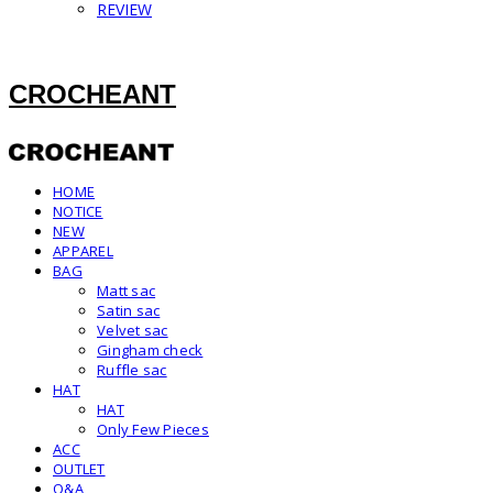
REVIEW
CROCHEANT
HOME
NOTICE
NEW
APPAREL
BAG
Matt sac
Satin sac
Velvet sac
Gingham check
Ruffle sac
HAT
HAT
Only Few Pieces
ACC
OUTLET
Q&A