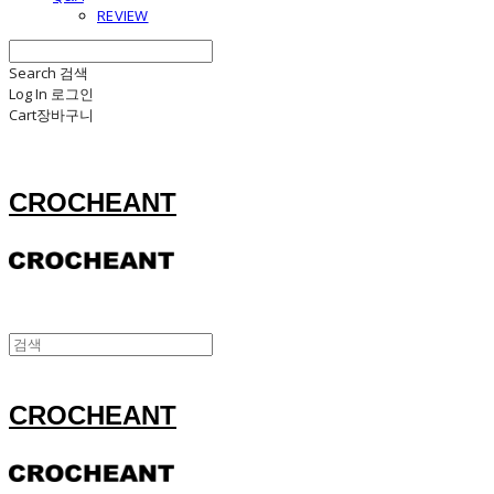
REVIEW
Search
검색
Log In
로그인
Cart
장바구니
CROCHEANT
CROCHEANT