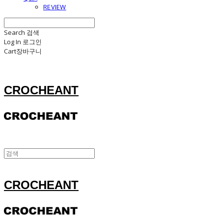
REVIEW
Search
검색
Log In
로그인
Cart
장바구니
CROCHEANT
CROCHEANT