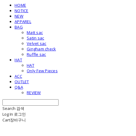
HOME
NOTICE
NEW
APPAREL
BAG
Matt sac
Satin sac
Velvet sac
Gingham check
Ruffle sac
HAT
HAT
Only Few Pieces
ACC
OUTLET
Q&A
REVIEW
Search
검색
Log In
로그인
Cart
장바구니