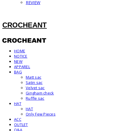
REVIEW
CROCHEANT
HOME
NOTICE
NEW
APPAREL
BAG
Matt sac
Satin sac
Velvet sac
Gingham check
Ruffle sac
HAT
HAT
Only Few Pieces
ACC
OUTLET
Q&A