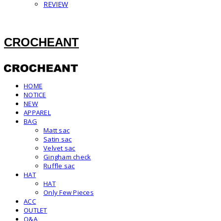
REVIEW
CROCHEANT
HOME
NOTICE
NEW
APPAREL
BAG
Matt sac
Satin sac
Velvet sac
Gingham check
Ruffle sac
HAT
HAT
Only Few Pieces
ACC
OUTLET
Q&A