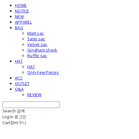
HOME
NOTICE
NEW
APPAREL
BAG
Matt sac
Satin sac
Velvet sac
Gingham check
Ruffle sac
HAT
HAT
Only Few Pieces
ACC
OUTLET
Q&A
REVIEW
Search
검색
Log In
로그인
Cart
장바구니