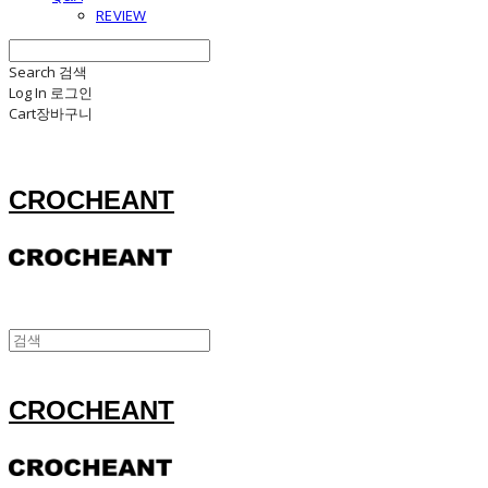
REVIEW
Search
검색
Log In
로그인
Cart
장바구니
CROCHEANT
CROCHEANT