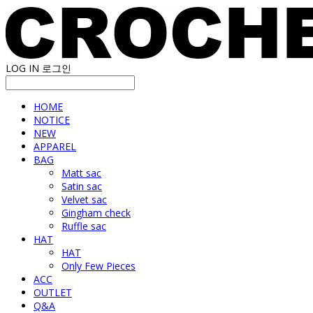
LOG IN
로그인
HOME
NOTICE
NEW
APPAREL
BAG
Matt sac
Satin sac
Velvet sac
Gingham check
Ruffle sac
HAT
HAT
Only Few Pieces
ACC
OUTLET
Q&A