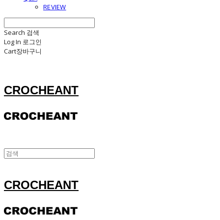
REVIEW
Search
검색
Log In
로그인
Cart
장바구니
CROCHEANT
CROCHEANT