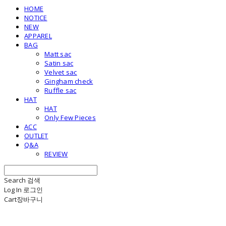
HOME
NOTICE
NEW
APPAREL
BAG
Matt sac
Satin sac
Velvet sac
Gingham check
Ruffle sac
HAT
HAT
Only Few Pieces
ACC
OUTLET
Q&A
REVIEW
Search
검색
Log In
로그인
Cart
장바구니