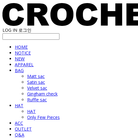
LOG IN
로그인
HOME
NOTICE
NEW
APPAREL
BAG
Matt sac
Satin sac
Velvet sac
Gingham check
Ruffle sac
HAT
HAT
Only Few Pieces
ACC
OUTLET
Q&A