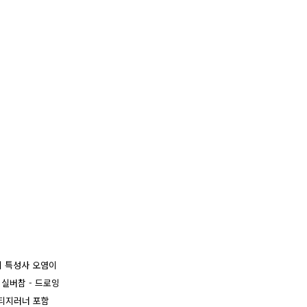
지 특성사 오염이
 실버참 - 드로잉
/빈티지러너 포함