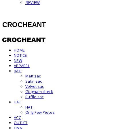
REVIEW
CROCHEANT
HOME
NOTICE
NEW
APPAREL
BAG
Matt sac
Satin sac
Velvet sac
Gingham check
Ruffle sac
HAT
HAT
Only Few Pieces
ACC
OUTLET
Q&A