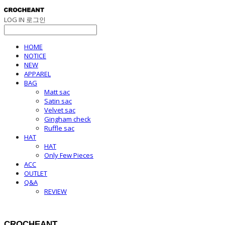
LOG IN
로그인
HOME
NOTICE
NEW
APPAREL
BAG
Matt sac
Satin sac
Velvet sac
Gingham check
Ruffle sac
HAT
HAT
Only Few Pieces
ACC
OUTLET
Q&A
REVIEW
CROCHEANT