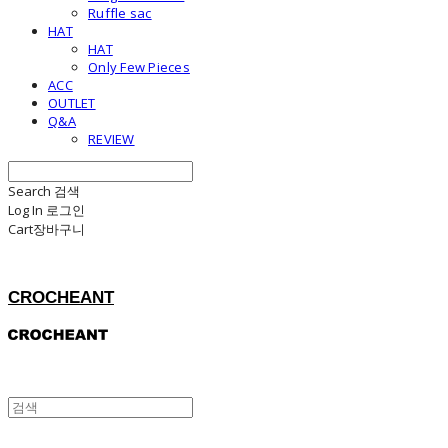
Ruffle sac
HAT
HAT
Only Few Pieces
ACC
OUTLET
Q&A
REVIEW
Search
검색
Log In
로그인
Cart
장바구니
CROCHEANT