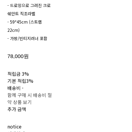
- 드로잉으로 그려진 크로
쉐안트 직조라벨
- 59*45cm (스트랩
22cm)
- 가방/빈티지러너 포함
78,000원
적립금
3%
기본 적립
3%
배송비
-
함께 구매 시 배송비 절
약 상품 보기
추가 금액
notice