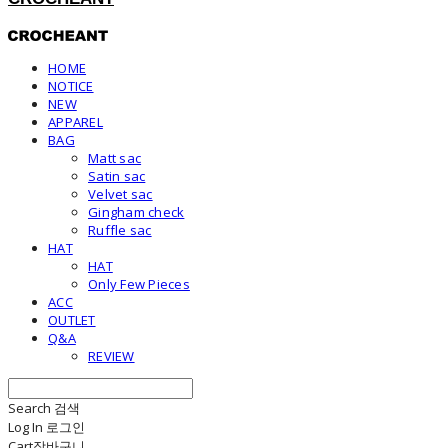
HOME
NOTICE
NEW
APPAREL
BAG
Matt sac
Satin sac
Velvet sac
Gingham check
Ruffle sac
HAT
HAT
Only Few Pieces
ACC
OUTLET
Q&A
REVIEW
Search
검색
Log In
로그인
Cart
장바구니