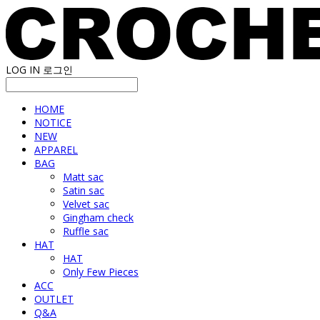
LOG IN
로그인
HOME
NOTICE
NEW
APPAREL
BAG
Matt sac
Satin sac
Velvet sac
Gingham check
Ruffle sac
HAT
HAT
Only Few Pieces
ACC
OUTLET
Q&A