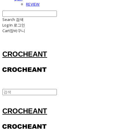
REVIEW
Search
검색
Log In
로그인
Cart
장바구니
CROCHEANT
CROCHEANT