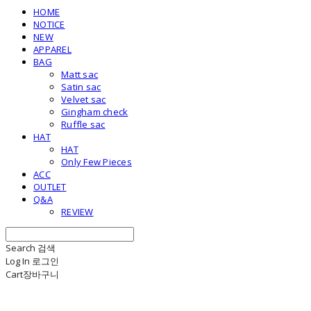
HOME
NOTICE
NEW
APPAREL
BAG
Matt sac
Satin sac
Velvet sac
Gingham check
Ruffle sac
HAT
HAT
Only Few Pieces
ACC
OUTLET
Q&A
REVIEW
Search
검색
Log In
로그인
Cart
장바구니