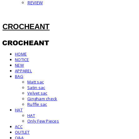
REVIEW
CROCHEANT
HOME
NOTICE
NEW
APPAREL
BAG
Matt sac
Satin sac
Velvet sac
Gingham check
Ruffle sac
HAT
HAT
Only Few Pieces
ACC
OUTLET
Q&A