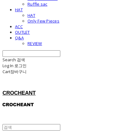
Ruffle sac
HAT
HAT
Only Few Pieces
ACC
OUTLET
Q&A
REVIEW
Search
검색
Log In
로그인
Cart
장바구니
CROCHEANT