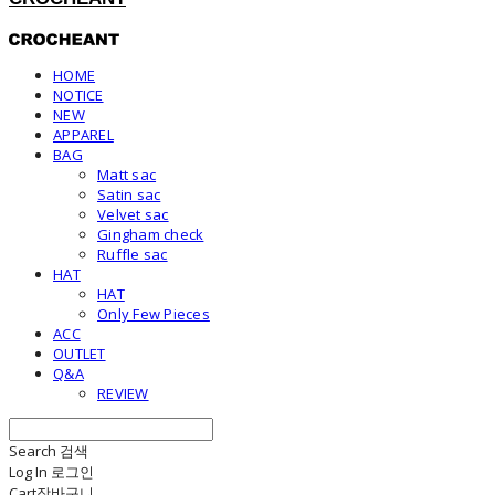
HOME
NOTICE
NEW
APPAREL
BAG
Matt sac
Satin sac
Velvet sac
Gingham check
Ruffle sac
HAT
HAT
Only Few Pieces
ACC
OUTLET
Q&A
REVIEW
Search
검색
Log In
로그인
Cart
장바구니