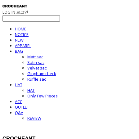
LOG IN
로그인
HOME
NOTICE
NEW
APPAREL
BAG
Matt sac
Satin sac
Velvet sac
Gingham check
Ruffle sac
HAT
HAT
Only Few Pieces
ACC
OUTLET
Q&A
REVIEW
CROCHEANT