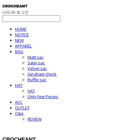
LOG IN
로그인
HOME
NOTICE
NEW
APPAREL
BAG
Matt sac
Satin sac
Velvet sac
Gingham check
Ruffle sac
HAT
HAT
Only Few Pieces
ACC
OUTLET
Q&A
REVIEW
CROCHEANT