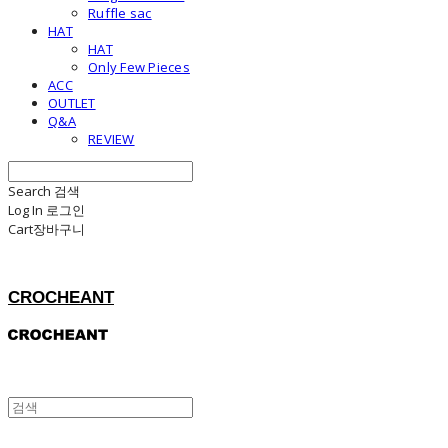
Ruffle sac
HAT
HAT
Only Few Pieces
ACC
OUTLET
Q&A
REVIEW
Search
검색
Log In
로그인
Cart
장바구니
CROCHEANT