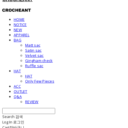
HOME
NOTICE
NEW
APPAREL
BAG
Matt sac
Satin sac
Velvet sac
Gingham check
Ruffle sac
HAT
HAT
Only Few Pieces
ACC
OUTLET
Q&A
REVIEW
Search
검색
Log In
로그인
Cart
장바구니