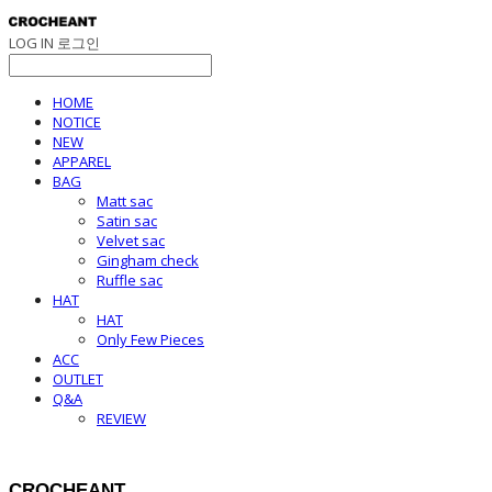
LOG IN
로그인
HOME
NOTICE
NEW
APPAREL
BAG
Matt sac
Satin sac
Velvet sac
Gingham check
Ruffle sac
HAT
HAT
Only Few Pieces
ACC
OUTLET
Q&A
REVIEW
CROCHEANT