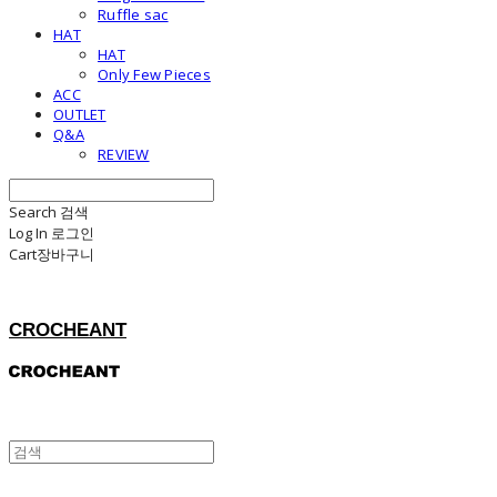
Ruffle sac
HAT
HAT
Only Few Pieces
ACC
OUTLET
Q&A
REVIEW
Search
검색
Log In
로그인
Cart
장바구니
CROCHEANT