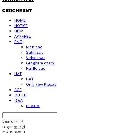
HOME
NOTICE
NEW
APPAREL
BAG
Matt sac
Satin sac
Velvet sac
Gingham check
Ruffle sac
HAT
HAT
Only Few Pieces
ACC
OUTLET
Q&A
REVIEW
Search
검색
Log In
로그인
Cart
장바구니