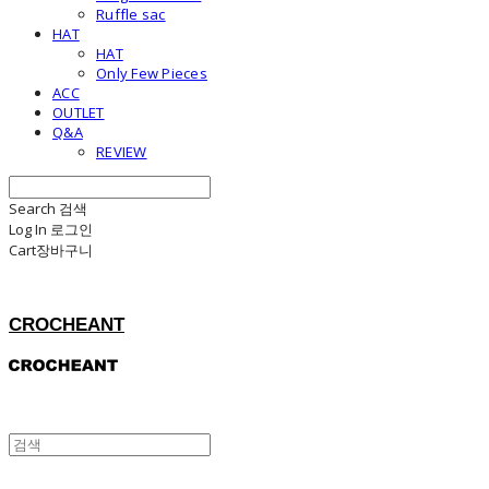
Ruffle sac
HAT
HAT
Only Few Pieces
ACC
OUTLET
Q&A
REVIEW
Search
검색
Log In
로그인
Cart
장바구니
CROCHEANT