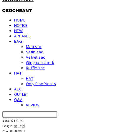
HOME
NOTICE
NEW
APPAREL
BAG
Matt sac
Satin sac
Velvet sac
Gingham check
Ruffle sac
HAT
HAT
Only Few Pieces
ACC
OUTLET
Q&A
REVIEW
Search
검색
Log In
로그인
Cart
장바구니