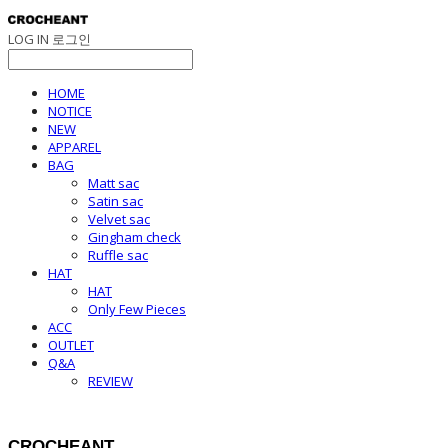
LOG IN
로그인
HOME
NOTICE
NEW
APPAREL
BAG
Matt sac
Satin sac
Velvet sac
Gingham check
Ruffle sac
HAT
HAT
Only Few Pieces
ACC
OUTLET
Q&A
REVIEW
CROCHEANT