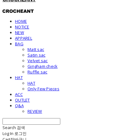
HOME
NOTICE
NEW
APPAREL
BAG
Matt sac
Satin sac
Velvet sac
Gingham check
Ruffle sac
HAT
HAT
Only Few Pieces
ACC
OUTLET
Q&A
REVIEW
Search
검색
Log In
로그인
Cart
장바구니