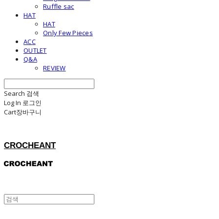
Ruffle sac
HAT
HAT
Only Few Pieces
ACC
OUTLET
Q&A
REVIEW
Search
검색
Log In
로그인
Cart
장바구니
CROCHEANT