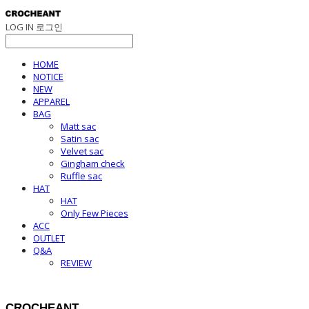
LOG IN
로그인
HOME
NOTICE
NEW
APPAREL
BAG
Matt sac
Satin sac
Velvet sac
Gingham check
Ruffle sac
HAT
HAT
Only Few Pieces
ACC
OUTLET
Q&A
REVIEW
CROCHEANT