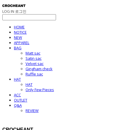
LOG IN
로그인
HOME
NOTICE
NEW
APPAREL
BAG
Matt sac
Satin sac
Velvet sac
Gingham check
Ruffle sac
HAT
HAT
Only Few Pieces
ACC
OUTLET
Q&A
REVIEW
CROCHEANT