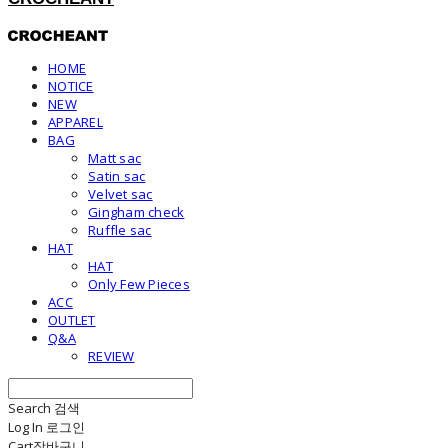
HOME
NOTICE
NEW
APPAREL
BAG
Matt sac
Satin sac
Velvet sac
Gingham check
Ruffle sac
HAT
HAT
Only Few Pieces
ACC
OUTLET
Q&A
REVIEW
Search
검색
Log In
로그인
Cart
장바구니