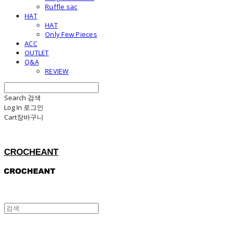
Ruffle sac
HAT
HAT
Only Few Pieces
ACC
OUTLET
Q&A
REVIEW
Search
검색
Log In
로그인
Cart
장바구니
CROCHEANT