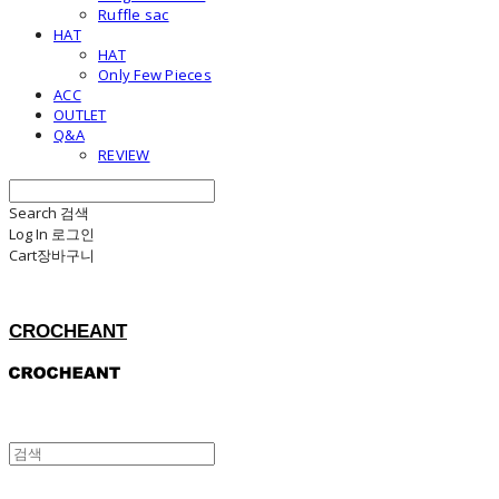
Ruffle sac
HAT
HAT
Only Few Pieces
ACC
OUTLET
Q&A
REVIEW
Search
검색
Log In
로그인
Cart
장바구니
CROCHEANT