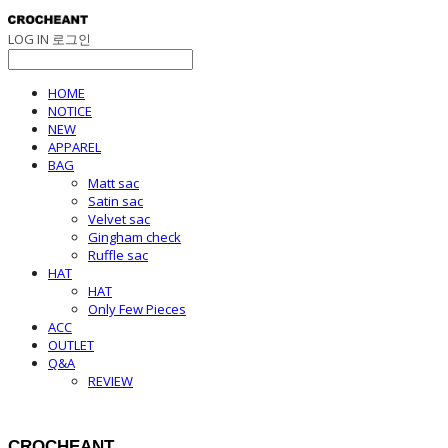
LOG IN
로그인
HOME
NOTICE
NEW
APPAREL
BAG
Matt sac
Satin sac
Velvet sac
Gingham check
Ruffle sac
HAT
HAT
Only Few Pieces
ACC
OUTLET
Q&A
REVIEW
CROCHEANT