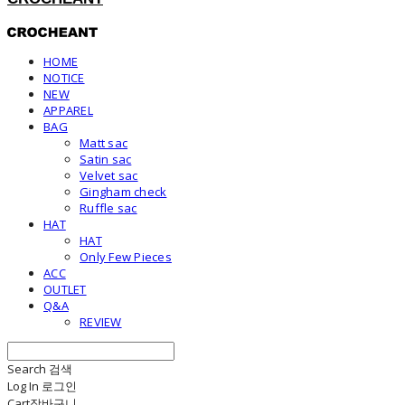
HOME
NOTICE
NEW
APPAREL
BAG
Matt sac
Satin sac
Velvet sac
Gingham check
Ruffle sac
HAT
HAT
Only Few Pieces
ACC
OUTLET
Q&A
REVIEW
Search
검색
Log In
로그인
Cart
장바구니