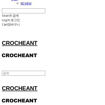
REVIEW
Search
검색
Log In
로그인
Cart
장바구니
CROCHEANT
CROCHEANT