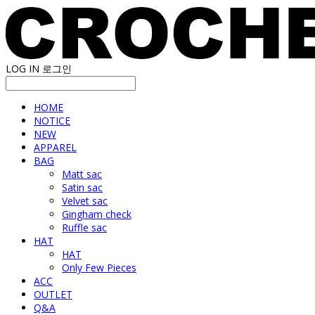
LOG IN
로그인
HOME
NOTICE
NEW
APPAREL
BAG
Matt sac
Satin sac
Velvet sac
Gingham check
Ruffle sac
HAT
HAT
Only Few Pieces
ACC
OUTLET
Q&A