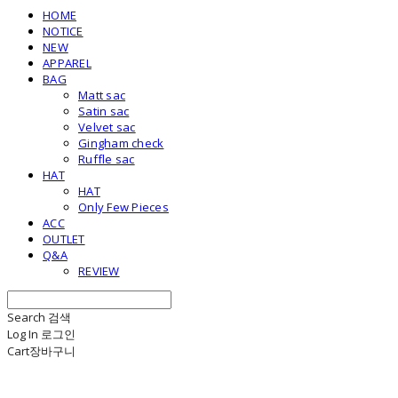
HOME
NOTICE
NEW
APPAREL
BAG
Matt sac
Satin sac
Velvet sac
Gingham check
Ruffle sac
HAT
HAT
Only Few Pieces
ACC
OUTLET
Q&A
REVIEW
Search
검색
Log In
로그인
Cart
장바구니