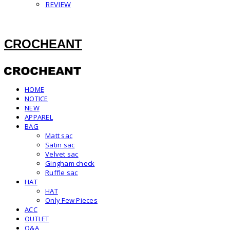
REVIEW
CROCHEANT
HOME
NOTICE
NEW
APPAREL
BAG
Matt sac
Satin sac
Velvet sac
Gingham check
Ruffle sac
HAT
HAT
Only Few Pieces
ACC
OUTLET
Q&A