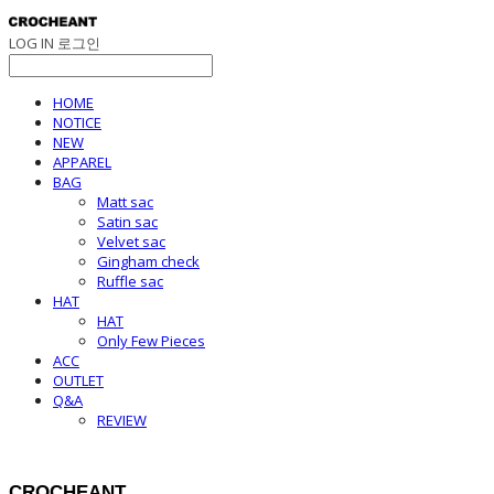
LOG IN
로그인
HOME
NOTICE
NEW
APPAREL
BAG
Matt sac
Satin sac
Velvet sac
Gingham check
Ruffle sac
HAT
HAT
Only Few Pieces
ACC
OUTLET
Q&A
REVIEW
CROCHEANT