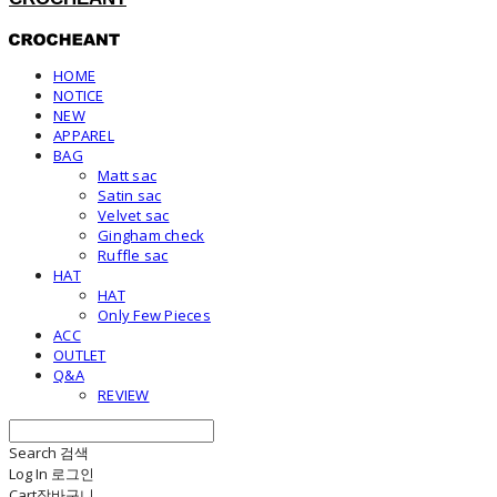
HOME
NOTICE
NEW
APPAREL
BAG
Matt sac
Satin sac
Velvet sac
Gingham check
Ruffle sac
HAT
HAT
Only Few Pieces
ACC
OUTLET
Q&A
REVIEW
Search
검색
Log In
로그인
Cart
장바구니