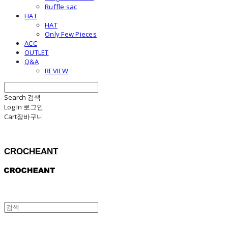
Ruffle sac
HAT
HAT
Only Few Pieces
ACC
OUTLET
Q&A
REVIEW
Search
검색
Log In
로그인
Cart
장바구니
CROCHEANT