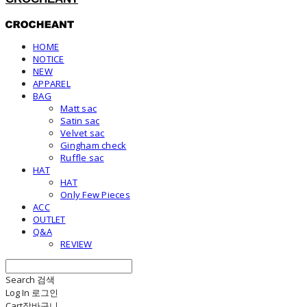
HOME
NOTICE
NEW
APPAREL
BAG
Matt sac
Satin sac
Velvet sac
Gingham check
Ruffle sac
HAT
HAT
Only Few Pieces
ACC
OUTLET
Q&A
REVIEW
Search
검색
Log In
로그인
Cart
장바구니