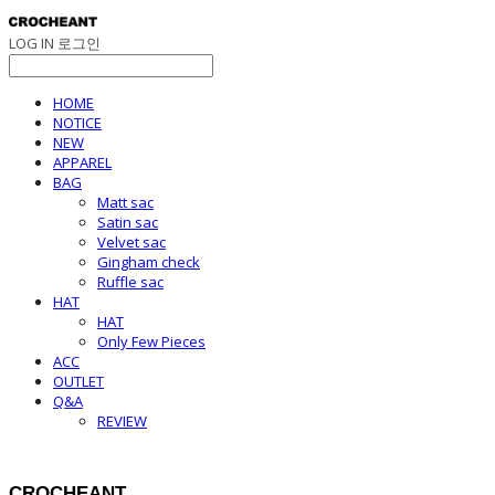
LOG IN
로그인
HOME
NOTICE
NEW
APPAREL
BAG
Matt sac
Satin sac
Velvet sac
Gingham check
Ruffle sac
HAT
HAT
Only Few Pieces
ACC
OUTLET
Q&A
REVIEW
CROCHEANT