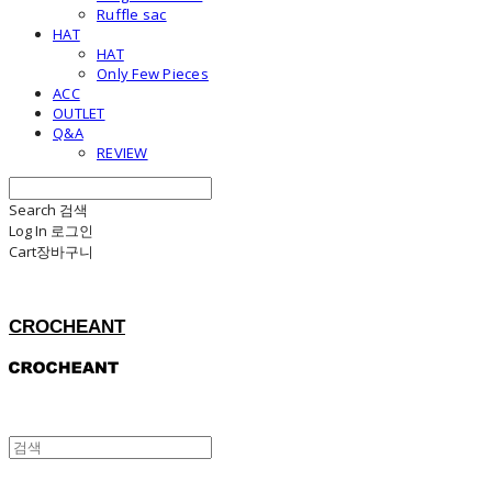
Ruffle sac
HAT
HAT
Only Few Pieces
ACC
OUTLET
Q&A
REVIEW
Search
검색
Log In
로그인
Cart
장바구니
CROCHEANT