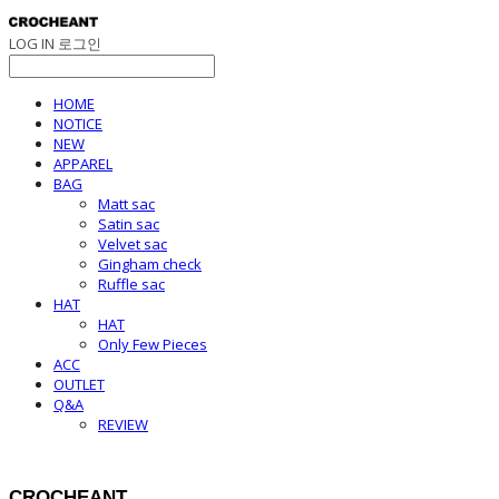
LOG IN
로그인
HOME
NOTICE
NEW
APPAREL
BAG
Matt sac
Satin sac
Velvet sac
Gingham check
Ruffle sac
HAT
HAT
Only Few Pieces
ACC
OUTLET
Q&A
REVIEW
CROCHEANT