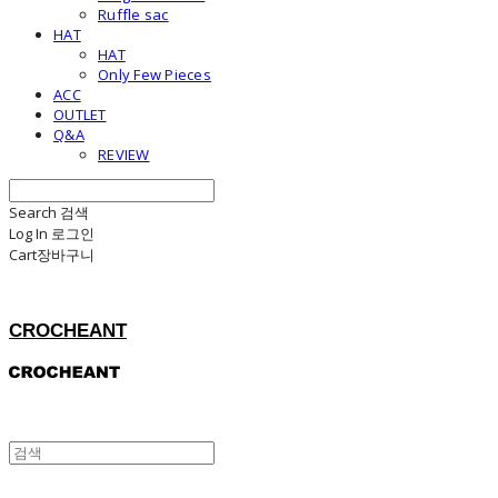
Ruffle sac
HAT
HAT
Only Few Pieces
ACC
OUTLET
Q&A
REVIEW
Search
검색
Log In
로그인
Cart
장바구니
CROCHEANT