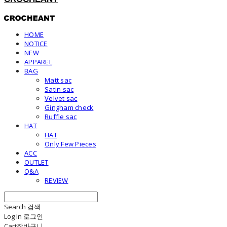
HOME
NOTICE
NEW
APPAREL
BAG
Matt sac
Satin sac
Velvet sac
Gingham check
Ruffle sac
HAT
HAT
Only Few Pieces
ACC
OUTLET
Q&A
REVIEW
Search
검색
Log In
로그인
Cart
장바구니