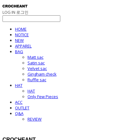
LOG IN
로그인
HOME
NOTICE
NEW
APPAREL
BAG
Matt sac
Satin sac
Velvet sac
Gingham check
Ruffle sac
HAT
HAT
Only Few Pieces
ACC
OUTLET
Q&A
REVIEW
CROCHEANT