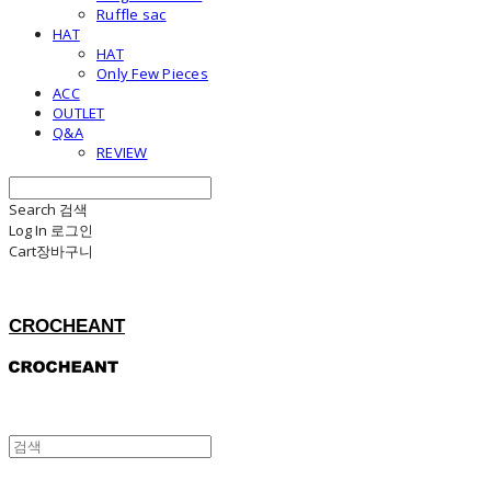
Ruffle sac
HAT
HAT
Only Few Pieces
ACC
OUTLET
Q&A
REVIEW
Search
검색
Log In
로그인
Cart
장바구니
CROCHEANT