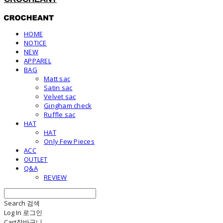
HOME
NOTICE
NEW
APPAREL
BAG
Matt sac
Satin sac
Velvet sac
Gingham check
Ruffle sac
HAT
HAT
Only Few Pieces
ACC
OUTLET
Q&A
REVIEW
Search
검색
Log In
로그인
Cart
장바구니