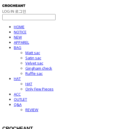
LOG IN
로그인
HOME
NOTICE
NEW
APPAREL
BAG
Matt sac
Satin sac
Velvet sac
Gingham check
Ruffle sac
HAT
HAT
Only Few Pieces
ACC
OUTLET
Q&A
REVIEW
CROCHEANT