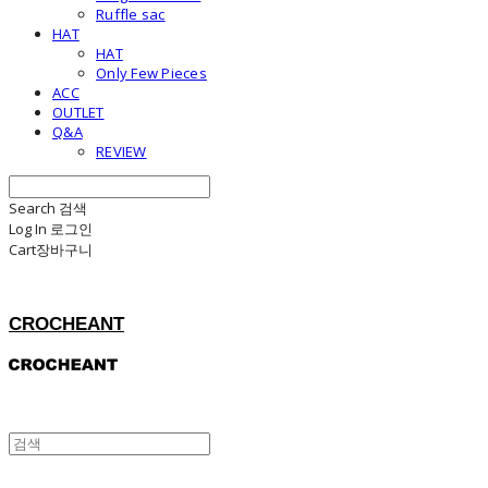
Ruffle sac
HAT
HAT
Only Few Pieces
ACC
OUTLET
Q&A
REVIEW
Search
검색
Log In
로그인
Cart
장바구니
CROCHEANT