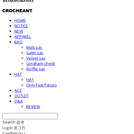
HOME
NOTICE
NEW
APPAREL
BAG
Matt sac
Satin sac
Velvet sac
Gingham check
Ruffle sac
HAT
HAT
Only Few Pieces
ACC
OUTLET
Q&A
REVIEW
Search
검색
Log In
로그인
Cart
장바구니