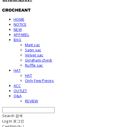
HOME
NOTICE
NEW
APPAREL
BAG
Matt sac
Satin sac
Velvet sac
Gingham check
Ruffle sac
HAT
HAT
Only Few Pieces
ACC
OUTLET
Q&A
REVIEW
Search
검색
Log In
로그인
Cart
장바구니