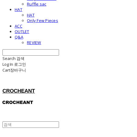
Ruffle sac
HAT
HAT
Only Few Pieces
ACC
OUTLET
Q&A
REVIEW
Search
검색
Log In
로그인
Cart
장바구니
CROCHEANT