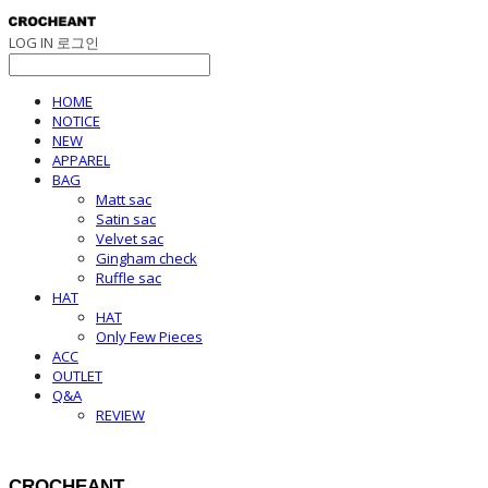
LOG IN
로그인
HOME
NOTICE
NEW
APPAREL
BAG
Matt sac
Satin sac
Velvet sac
Gingham check
Ruffle sac
HAT
HAT
Only Few Pieces
ACC
OUTLET
Q&A
REVIEW
CROCHEANT