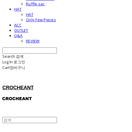
Ruffle sac
HAT
HAT
Only Few Pieces
ACC
OUTLET
Q&A
REVIEW
Search
검색
Log In
로그인
Cart
장바구니
CROCHEANT