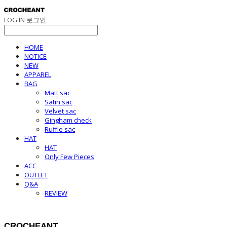
LOG IN
로그인
HOME
NOTICE
NEW
APPAREL
BAG
Matt sac
Satin sac
Velvet sac
Gingham check
Ruffle sac
HAT
HAT
Only Few Pieces
ACC
OUTLET
Q&A
REVIEW
CROCHEANT