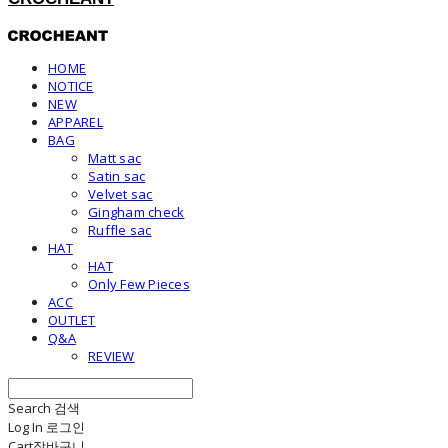
HOME
NOTICE
NEW
APPAREL
BAG
Matt sac
Satin sac
Velvet sac
Gingham check
Ruffle sac
HAT
HAT
Only Few Pieces
ACC
OUTLET
Q&A
REVIEW
Search
검색
Log In
로그인
Cart
장바구니