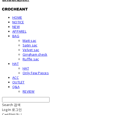
HOME
NOTICE
NEW
APPAREL
BAG
Matt sac
Satin sac
Velvet sac
Gingham check
Ruffle sac
HAT
HAT
Only Few Pieces
ACC
OUTLET
Q&A
REVIEW
Search
검색
Log In
로그인
Cart
장바구니