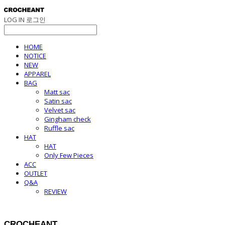
LOG IN
로그인
HOME
NOTICE
NEW
APPAREL
BAG
Matt sac
Satin sac
Velvet sac
Gingham check
Ruffle sac
HAT
HAT
Only Few Pieces
ACC
OUTLET
Q&A
REVIEW
CROCHEANT