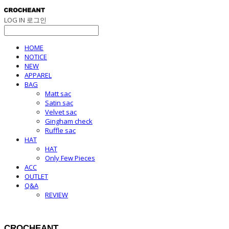
LOG IN
로그인
HOME
NOTICE
NEW
APPAREL
BAG
Matt sac
Satin sac
Velvet sac
Gingham check
Ruffle sac
HAT
HAT
Only Few Pieces
ACC
OUTLET
Q&A
REVIEW
CROCHEANT