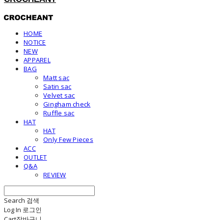
HOME
NOTICE
NEW
APPAREL
BAG
Matt sac
Satin sac
Velvet sac
Gingham check
Ruffle sac
HAT
HAT
Only Few Pieces
ACC
OUTLET
Q&A
REVIEW
Search
검색
Log In
로그인
Cart
장바구니