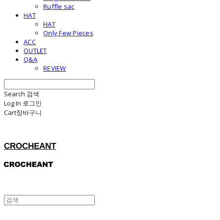
Ruffle sac
HAT
HAT
Only Few Pieces
ACC
OUTLET
Q&A
REVIEW
Search
검색
Log In
로그인
Cart
장바구니
CROCHEANT