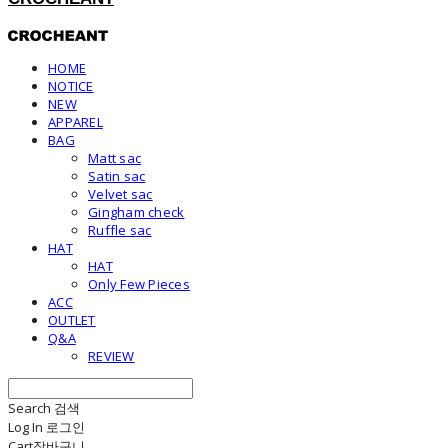
HOME
NOTICE
NEW
APPAREL
BAG
Matt sac
Satin sac
Velvet sac
Gingham check
Ruffle sac
HAT
HAT
Only Few Pieces
ACC
OUTLET
Q&A
REVIEW
Search
검색
Log In
로그인
Cart
장바구니