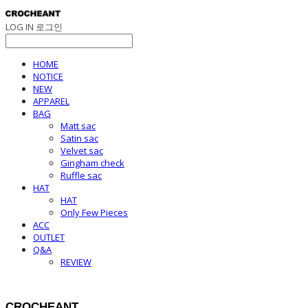
LOG IN
로그인
HOME
NOTICE
NEW
APPAREL
BAG
Matt sac
Satin sac
Velvet sac
Gingham check
Ruffle sac
HAT
HAT
Only Few Pieces
ACC
OUTLET
Q&A
REVIEW
CROCHEANT