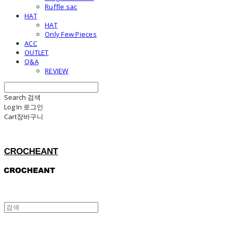
Ruffle sac
HAT
HAT
Only Few Pieces
ACC
OUTLET
Q&A
REVIEW
Search
검색
Log In
로그인
Cart
장바구니
CROCHEANT