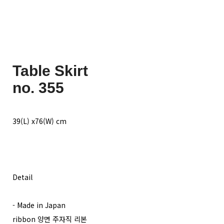
Table Skirt
no. 355
39(L) x76(W) cm
Detail
- Made in Japan
ribbon 양면 주자직 리본