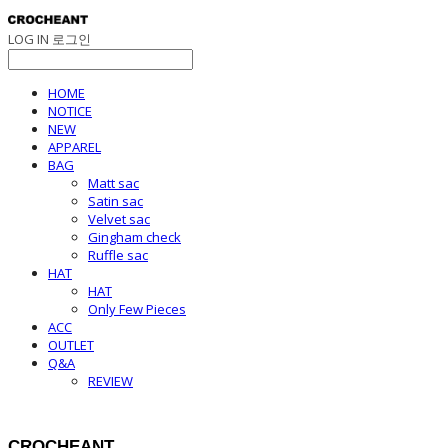
LOG IN
로그인
HOME
NOTICE
NEW
APPAREL
BAG
Matt sac
Satin sac
Velvet sac
Gingham check
Ruffle sac
HAT
HAT
Only Few Pieces
ACC
OUTLET
Q&A
REVIEW
CROCHEANT