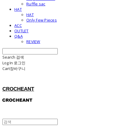
Ruffle sac
HAT
HAT
Only Few Pieces
ACC
OUTLET
Q&A
REVIEW
Search
검색
Log In
로그인
Cart
장바구니
CROCHEANT