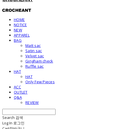
HOME
NOTICE
NEW
APPAREL
BAG
Matt sac
Satin sac
Velvet sac
Gingham check
Ruffle sac
HAT
HAT
Only Few Pieces
ACC
OUTLET
Q&A
REVIEW
Search
검색
Log In
로그인
Cart
장바구니