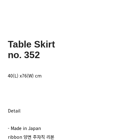
Table Skirt
no. 352
40(L) x76(W) cm
Detail
- Made in Japan
ribbon 양면 주자직 리본