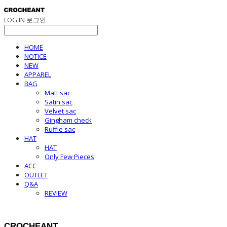
LOG IN
로그인
HOME
NOTICE
NEW
APPAREL
BAG
Matt sac
Satin sac
Velvet sac
Gingham check
Ruffle sac
HAT
HAT
Only Few Pieces
ACC
OUTLET
Q&A
REVIEW
CROCHEANT