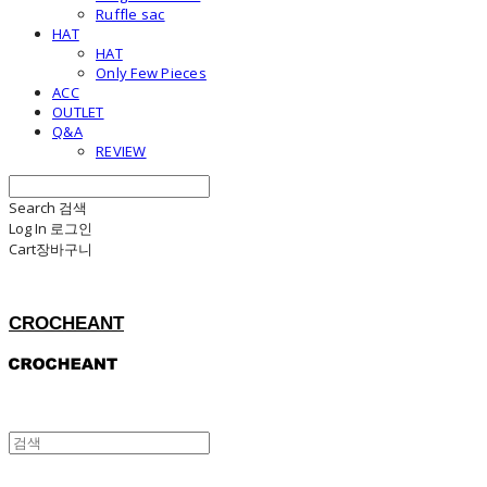
Ruffle sac
HAT
HAT
Only Few Pieces
ACC
OUTLET
Q&A
REVIEW
Search
검색
Log In
로그인
Cart
장바구니
CROCHEANT