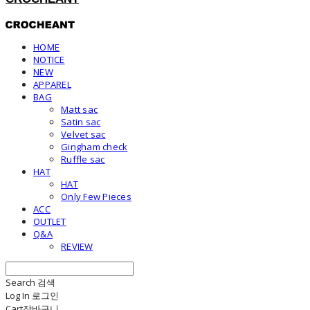
HOME
NOTICE
NEW
APPAREL
BAG
Matt sac
Satin sac
Velvet sac
Gingham check
Ruffle sac
HAT
HAT
Only Few Pieces
ACC
OUTLET
Q&A
REVIEW
Search
검색
Log In
로그인
Cart
장바구니