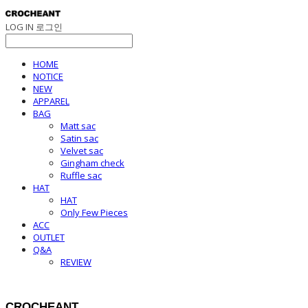
LOG IN
로그인
HOME
NOTICE
NEW
APPAREL
BAG
Matt sac
Satin sac
Velvet sac
Gingham check
Ruffle sac
HAT
HAT
Only Few Pieces
ACC
OUTLET
Q&A
REVIEW
CROCHEANT