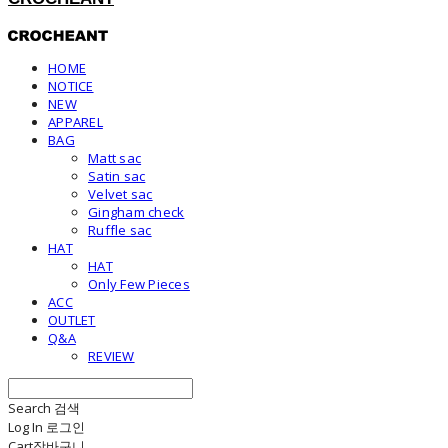
HOME
NOTICE
NEW
APPAREL
BAG
Matt sac
Satin sac
Velvet sac
Gingham check
Ruffle sac
HAT
HAT
Only Few Pieces
ACC
OUTLET
Q&A
REVIEW
Search
검색
Log In
로그인
Cart
장바구니