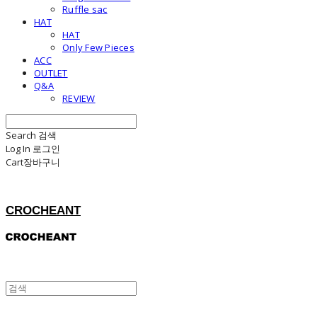
Ruffle sac
HAT
HAT
Only Few Pieces
ACC
OUTLET
Q&A
REVIEW
Search
검색
Log In
로그인
Cart
장바구니
CROCHEANT