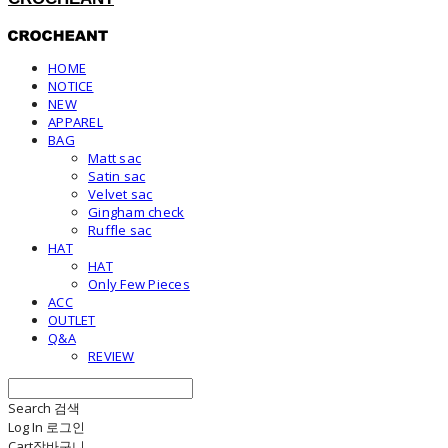
HOME
NOTICE
NEW
APPAREL
BAG
Matt sac
Satin sac
Velvet sac
Gingham check
Ruffle sac
HAT
HAT
Only Few Pieces
ACC
OUTLET
Q&A
REVIEW
Search
검색
Log In
로그인
Cart
장바구니