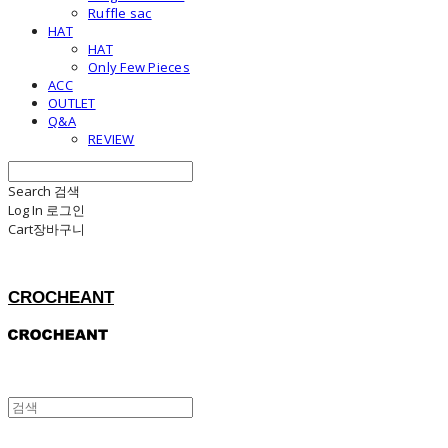
Ruffle sac
HAT
HAT
Only Few Pieces
ACC
OUTLET
Q&A
REVIEW
Search
검색
Log In
로그인
Cart
장바구니
CROCHEANT