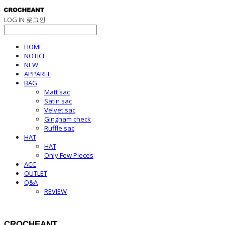
LOG IN
로그인
HOME
NOTICE
NEW
APPAREL
BAG
Matt sac
Satin sac
Velvet sac
Gingham check
Ruffle sac
HAT
HAT
Only Few Pieces
ACC
OUTLET
Q&A
REVIEW
CROCHEANT